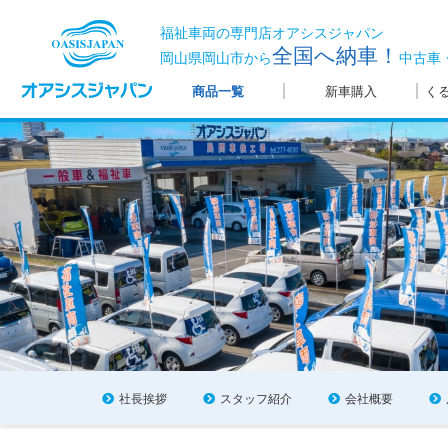
福祉車両の専門店オアシスジャパン
全国へ納車！
岡山県岡山市から
中古車
商品一覧
新車購入
く
社長挨拶
スタッフ紹介
会社概要