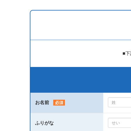
■
お名前
必須
ふりがな