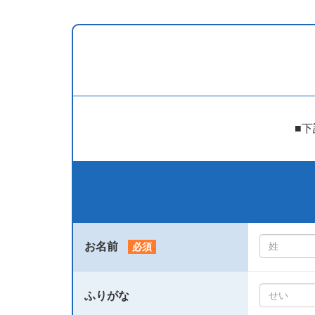
■
お名前
必須
ふりがな