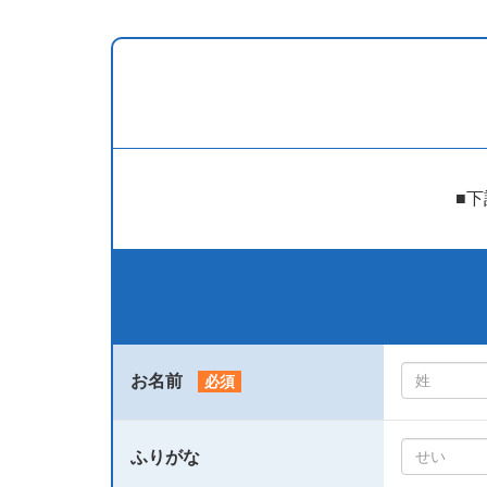
■
お名前
必須
ふりがな