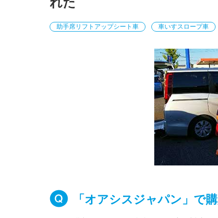
れた
助手席リフトアップシート車
車いすスロープ車
「オアシスジャパン」で購