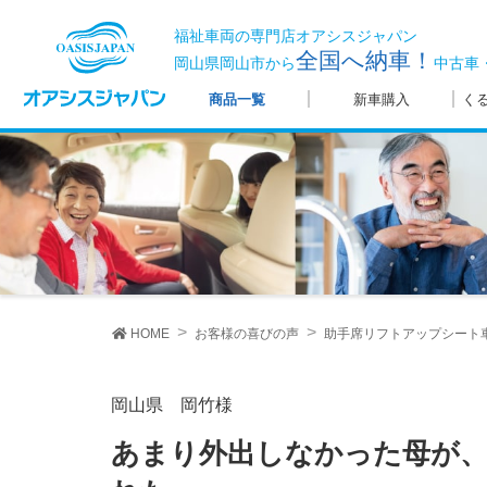
福祉車両の専門店オアシスジャパン
全国へ納車！
岡山県岡山市から
中古車
商品一覧
新車購入
く
HOME
お客様の喜びの声
助手席リフトアップシート
岡山県 岡竹様
あまり外出しなかった母が、遠出を好んでするようになってく