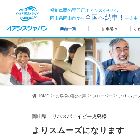
福祉車両の専門店オアシスジャパン
全国へ納車！
岡山県岡山市から
中古車
商品一覧
新車購入
く
HOME
お客様の喜びの声
スローパー
よりスムー
岡山県 リハスパアイビー児島様
よりスムーズになります