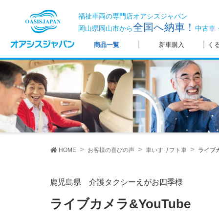
福祉車両の専門店オアシスジャパン
全国へ納車！
岡山県岡山市から
中古車
商品一覧
新車購入
く
HOME
お客様の喜びの声
車いすリフト車
ライブカ
鹿児島県 介護タクシーえがお四季様
ライブカメラ&YouTube