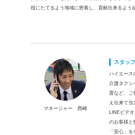
役にたてるよう地域に密着し、貢献出来るよう頑
スタッ
ハイエース
介護タクシ
置など、ご
え出来て当
マネージャー 西崎
LINEビ
のお客様と
「安心」を