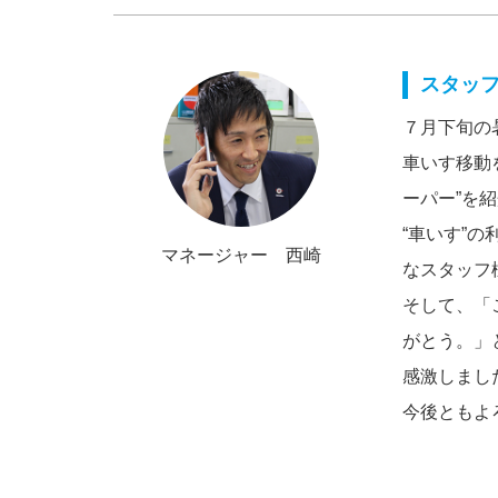
スタッ
７月下旬の
車いす移動
ーパー”を
“車いす”
マネージャー 西崎
なスタッフ
そして、「
がとう。」
感激しまし
今後ともよ