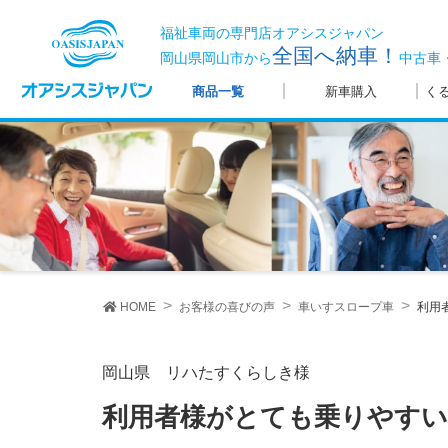
福祉車両の専門店オアシスジャパン
全国へ納車！
岡山県岡山市から
中古車
商品一覧
新車購入
く
HOME
お客様の喜びの声
車いすスロープ車
利用
岡山県 リハたすくらしき様
利用者様がとても乗りやす