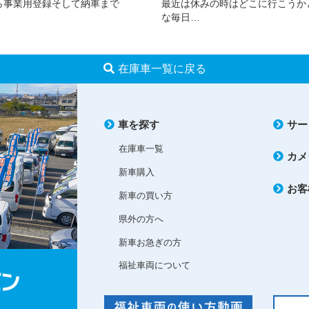
ら事業用登録そして納車まで
最近は休みの時はどこに行こうか
な毎日…
在庫車一覧に戻る
車を探す
サー
在庫車一覧
カメ
新車購入
お客
新車の買い方
県外の方へ
新車お急ぎの方
福祉車両について