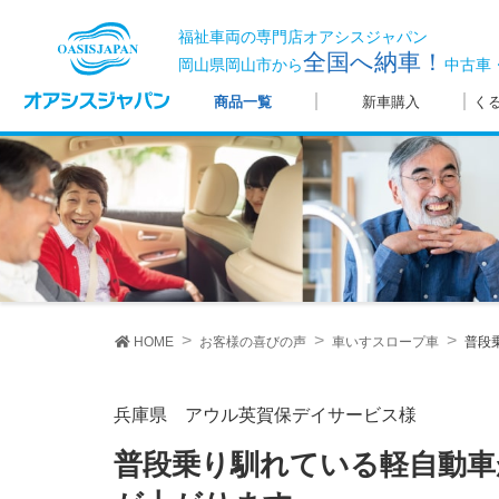
福祉車両の専門店オアシスジャパン
全国へ納車！
岡山県岡山市から
中古車
商品一覧
新車購入
く
HOME
お客様の喜びの声
車いすスロープ車
普段
兵庫県 アウル英賀保デイサービス様
普段乗り馴れている軽自動車が送迎車に加わることにより効率