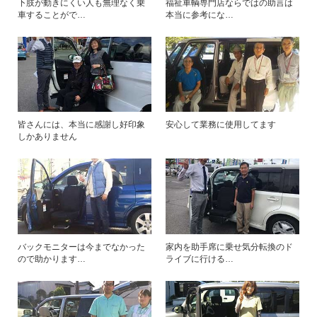
下肢が動きにくい人も無理なく乗
福祉車輌専門店ならではの助言は
車することがで…
本当に参考にな…
皆さんには、本当に感謝し好印象
安心して業務に使用してます
しかありません
バックモニターは今までなかった
家内を助手席に乗せ気分転換のド
ので助かります…
ライブに行ける…