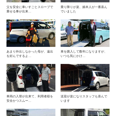
父を安全に車いすごとスロープで
乗り降りが楽、娘本人が一番喜ん
乗せる事が出来…
でいました
あまり外出しなかった母が、遠出
車を購入して数年になりますが、
を好んでするよ…
いつも気にかけ…
車両の入替が出来て、利用者様を
送迎が楽になりスタッフも喜んで
安全かつスムー…
います