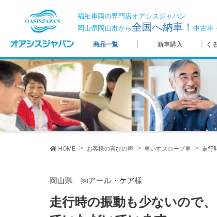
福祉車両の専門店オアシスジャパン
全国へ納車！
岡山県岡山市から
中古車
商品一覧
新車購入
く
HOME
お客様の喜びの声
車いすスロープ車
走行
岡山県 ㈱アール・ケア様
走行時の振動も少ないので、お客様にもゆったりと快適に乗っ