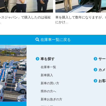
シスジャパン」で購入したのは福祉
車を購入して数年になりますが、
…
にかけ…
在庫車一覧に戻る
車を探す
サー
在庫車一覧
カメ
新車購入
お客
新車の買い方
県外の方へ
新車お急ぎの方