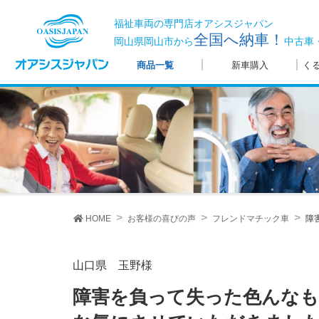
福祉車両の専門店オアシスジャパン
全国へ納車！
岡山県岡山市から
中古車
商品一覧
新車購入
く
HOME
お客様の喜びの声
フレンドマチック車
障
山口県 玉野様
障害を負って失った色んなものを一つ取り戻したような、そん