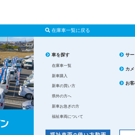
在庫車一覧に戻る
車を探す
サー
在庫車一覧
カメ
新車購入
お客
新車の買い方
県外の方へ
新車お急ぎの方
福祉車両について