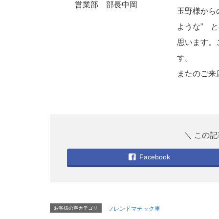
営業部 部長中岡
玉野様から
ような” 
思います。
す。
またのご来
Facebook
お客様の声カテゴリ
フレンドマチック車