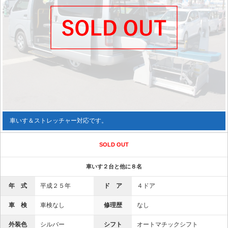
車いす＆ストレッチャー対応です。
SOLD OUT
車いす２台と他に８名
年 式
平成２５年
ド ア
４ドア
車 検
車検なし
修理歴
なし
外装色
シルバー
シフト
オートマチックシフト