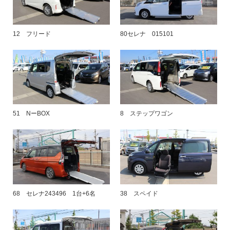
12 フリード
80セレナ 015101
51 NーBOX
8 ステップワゴン
68 セレナ243496 1台+6名
38 スペイド