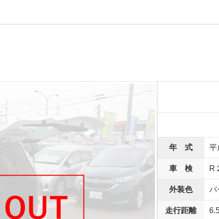
年 式
平
車 検
R
外装色
パ
走行距離
6.