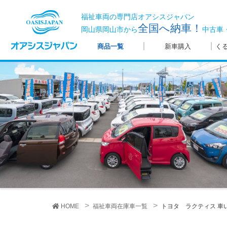
福祉車両の専門店オアシスジャパン
全国へ納車！
岡山県岡山市から
中古車
商品一覧
新車購入
く
HOME
福祉車両在庫車一覧
トヨタ ラクティス
車