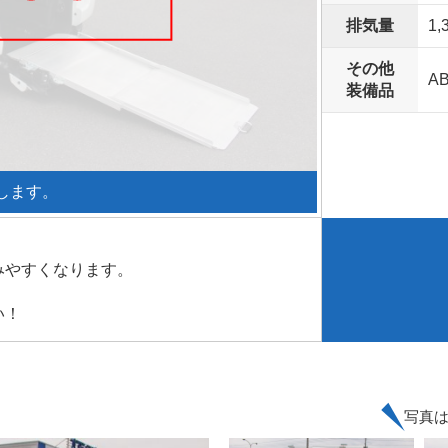
排気量
1,
その他
A
装備品
します。
みやすくなります。
い！
写真