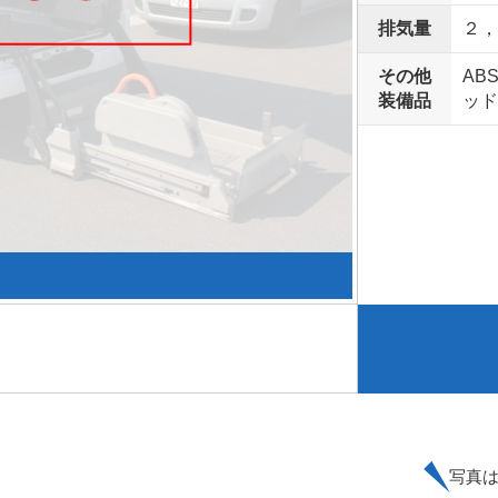
排気量
２，
その他
AB
装備品
ッド
写真