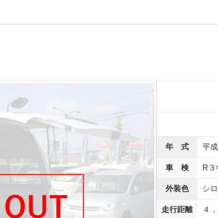
年 式
平成
車 検
R３
外装色
シロ
走行距離
４．