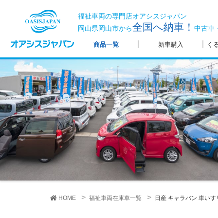
福祉車両の専門店オアシスジャパン
全国へ納車！
岡山県岡山市から
中古車
商品一覧
新車購入
く
HOME
福祉車両在庫車一覧
日産 キャラバン
車いす