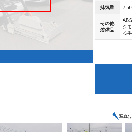
排気量
2,50
AB
その他
クモ
装備品
る手
写真