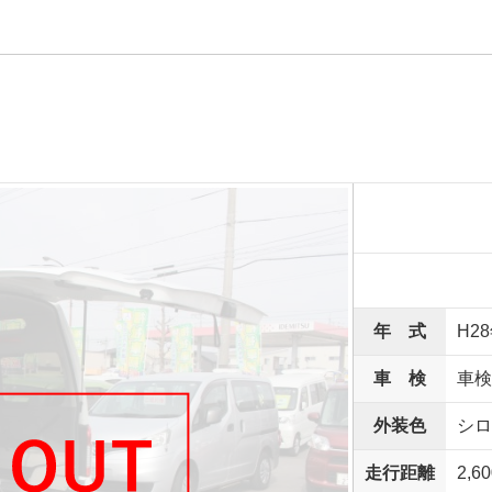
年 式
H2
車 検
車検
外装色
シロ
走行距離
2,6