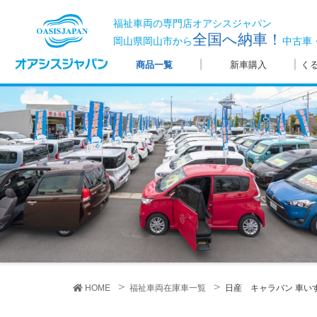
福祉車両の専門店オアシスジャパン
全国へ納車！
岡山県岡山市から
中古車
商品一覧
新車購入
く
HOME
福祉車両在庫車一覧
日産 キャラバン
車い