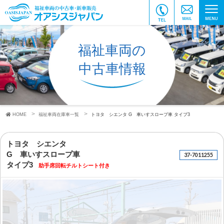
福祉車両の
中古車情報
HOME
福祉車両在庫車一覧
トヨタ シエンタ
G 車いすスロープ車
タイプ3
トヨタ シエンタ
G 車いすスロープ車
37-7011255
タイプ3
助手席回転チルトシート付き