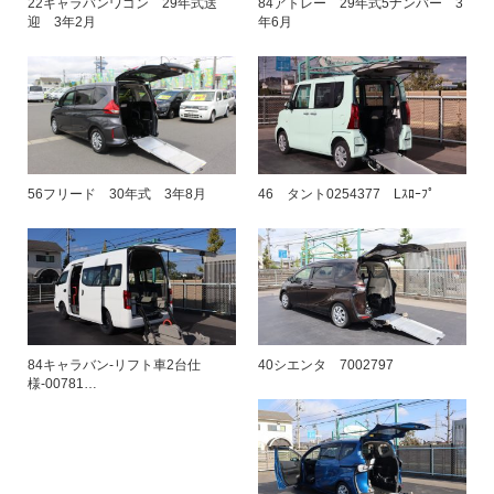
22キャラバンワゴン 29年式送
84アトレー 29年式5ナンバー 3
迎 3年2月
年6月
56フリード 30年式 3年8月
46 タント0254377 Lｽﾛｰﾌﾟ
84キャラバン-リフト車2台仕
40シエンタ 7002797
様-00781…