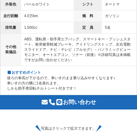
外装色
パールホワイト
シフト
オートマ
走行距離
4.0万km
燃 料
ガソリン
排気量
1,500cc
定 員
5名
ABS、運転席・助手席エアバッグ、スマートキー・プッシュスタ
ート、衝突被害軽減ブレーキ、アイドリングストップ、左右電動
その他
スライドドア、ナビ・テレビ（フルセグ）・パノラミックビュー
装備品
モニター、オートエアコン、ソナー（前後）※詳細写真は未掲載
ですがお問い合わせください
おすすめポイント
後ろの車高が下がるので、車いすのまま乗り込みやすくなります♪
車いすの方の隣に1名座れます。
しかも助手席回転チルトシート付きです！
お問い合わせ
写真はクリックで拡大できます。