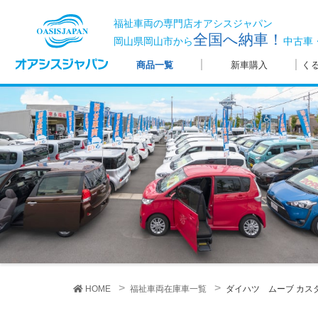
福祉車両の専門店オアシスジャパン
全国へ納車！
岡山県岡山市から
中古車
商品一覧
新車購入
く
HOME
福祉車両在庫車一覧
ダイハツ ムーブ
カスタ