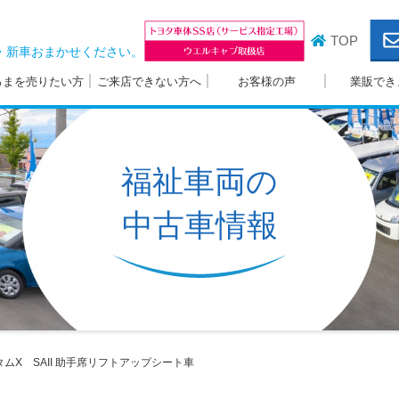
TOP
・新車おまかせください。
るまを売りたい方
ご来店できない方へ
お客様の声
業販でき
福祉車両の
中古車情報
ムX SAII
助手席リフトアップシート車