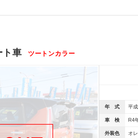
ート車
ツートンカラー
年 式
平成
車 検
R4
外装色
オレ