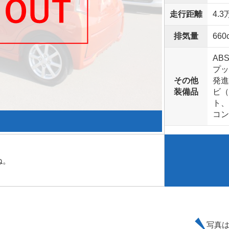
走行距離
4.3
排気量
660
AB
プッ
その他
発進
装備品
ビ（
ト、
コン
ね。
写真