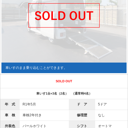
車いすのまま乗り込むことができます。
SOLD OUT
車いす1台+3名（2名） （通常時4名）
年 式
R1年5月
ド ア
5ドア
車 検
車検2年付き
修理歴
なし
外装色
パールホワイト
シフト
オートマ