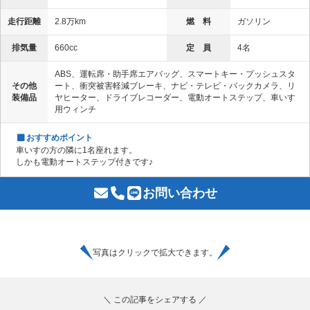
走行距離
2.8万km
燃 料
ガソリン
排気量
660cc
定 員
4名
ABS、運転席・助手席エアバッグ、スマートキー・プッシュスタ
その他
ート、衝突被害軽減ブレーキ、ナビ・テレビ・バックカメラ、リ
装備品
ヤヒーター、ドライブレコーダー、電動オートステップ、車いす
用ウィンチ
おすすめポイント
車いすの方の隣に1名座れます。
しかも電動オートステップ付きです♪
お問い合わせ
写真はクリックで拡大できます。