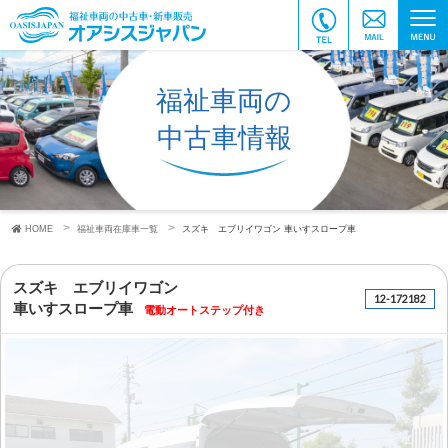
福祉車両の
中古車情報
HOME
福祉車両在庫車一覧
スズキ エブリイワゴン
車いすスロープ車
スズキ エブリイワゴン
12-172182
車いすスロープ車
電動オートステップ付き