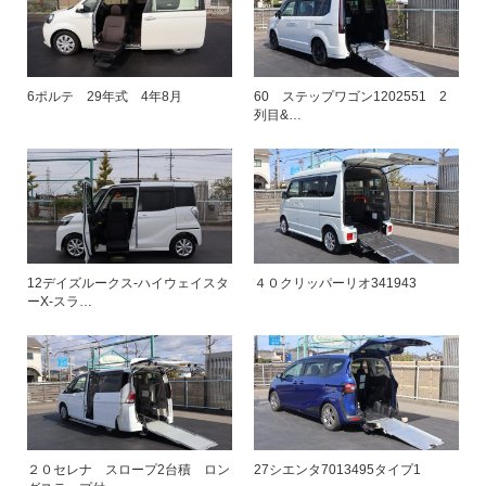
6ポルテ 29年式 4年8月
60 ステップワゴン1202551 2
列目&…
12デイズルークス-ハイウェイスタ
４０クリッパーリオ341943
ーX-スラ…
２０セレナ スロープ2台積 ロン
27シエンタ7013495タイプ1