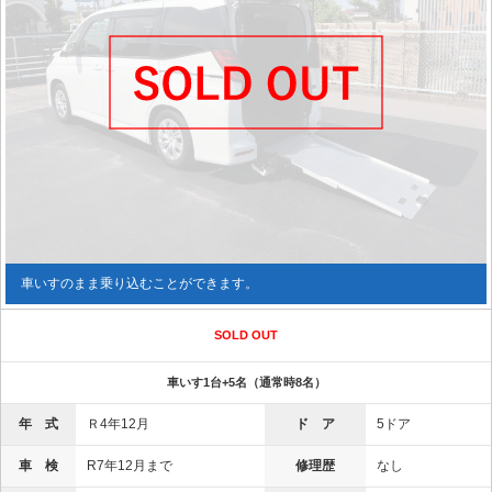
車いすのまま乗り込むことができます。
SOLD OUT
車いす1台+5名（通常時8名）
年 式
Ｒ4年12月
ド ア
5ドア
車 検
R7年12月まで
修理歴
なし