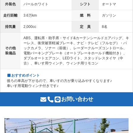
外装色
パールホワイト
シフト
オートマ
走行距離
3.6万km
燃 料
ガソリン
排気量
2,000cc
定 員
8名
ABS、運転席・助手席・サイド&カーテンシールドエアバッグ、キ
ーレス、衝突被害軽減ブレーキ、ナビ・テレビ（フルセグ）・バ
その他
ックカメラ、ソナー（前後）、レーダークルーズコントロール、
装備品
電動パーキングブレーキ（オートブレーキホールド機能付き）、
ダブルオートエアコン、LEDライト、スタッドレスタイヤ（中
古）、車いす用ウィンチ、ウィンチ用リモコン
おすすめポイント
後ろの車高が下がるので、車いすの方が乗り込みやすくなります♪
車いす用電動ウィンチ付きです♪
お問い合わせ