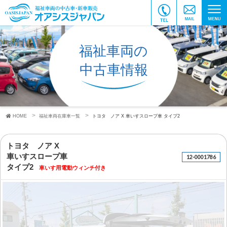
福祉車両の
中古車情報
HOME
福祉車両在庫車一覧
トヨタ ノア X
車いすスロープ車
タイプ2
トヨタ ノア X
車いすスロープ車
12-0001786
タイプ2
車いす用電動ウィンチ付き