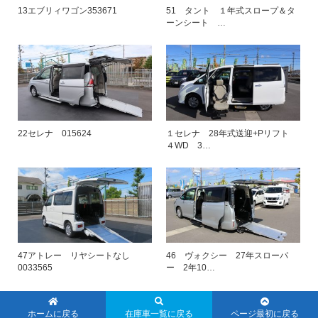
13エブリィワゴン353671
51 タント １年式スロープ＆タ
ーンシート …
22セレナ 015624
１セレナ 28年式送迎+Pリフト
４WD 3…
47アトレー リヤシートなし
46 ヴォクシー 27年スローパ
0033565
ー 2年10…
ホームに戻る
在庫車一覧に戻る
ページ最初に戻る