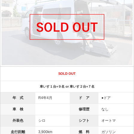
SOLD OUT
車いす１台+９名 or 車いす２台+７名
年 式
R4年4月
ド ア
●ドア
車 検
修理歴
なし
外装色
シロ
シフト
オートマ
走行距離
3,900km
燃 料
ガソリン