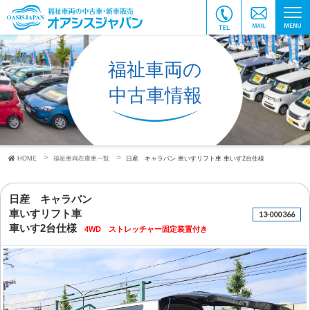
福祉車両の
中古車情報
HOME
福祉車両在庫車一覧
日産 キャラバン
車いすリフト車
車いす2台仕様
日産 キャラバン
車いすリフト車
13-000366
車いす2台仕様
4WD ストレッチャー固定装置付き