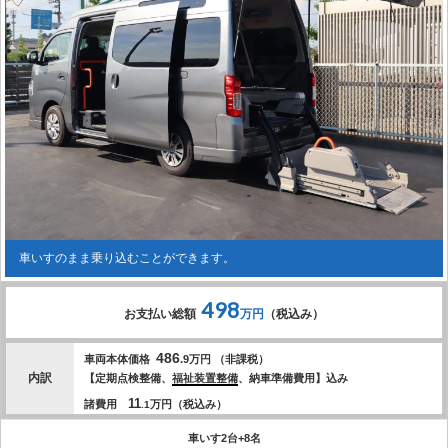
車いすのまま乗り込むことができます。
498
お支払い総額
万円
（税込み）
486
車両本体価格
.9
万円 （非課税）
内訳
【定期点検整備、
福祉装置整備
、納車準備費用】込み
11
諸費用
万円（税込み）
.1
車いす2台+8名