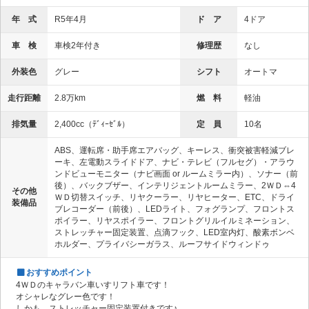
年 式
R5年4月
ド ア
4ドア
車 検
車検2年付き
修理歴
なし
外装色
グレー
シフト
オートマ
走行距離
2.8万km
燃 料
軽油
排気量
2,400cc（ﾃﾞｨｰｾﾞﾙ）
定 員
10名
ABS、運転席・助手席エアバッグ、キーレス、衝突被害軽減ブレ
ーキ、左電動スライドドア、ナビ・テレビ（フルセグ）・アラウ
ンドビューモニター（ナビ画面 or ルームミラー内）、ソナー（前
後）、バックブザー、インテリジェントルームミラー、2ＷＤ⇔4
その他
ＷＤ切替スイッチ、リヤクーラー、リヤヒーター、ETC、ドライ
装備品
ブレコーダー（前後）、LEDライト、フォグランプ、フロントス
ポイラー、リヤスポイラー、フロントグリルイルミネーション、
ストレッチャー固定装置、点滴フック、LED室内灯、酸素ボンベ
ホルダー、プライバシーガラス、ルーフサイドウィンドゥ
おすすめポイント
4ＷＤのキャラバン車いすリフト車です！
オシャレなグレー色です！
しかも、ストレッチャー固定装置付きです♪