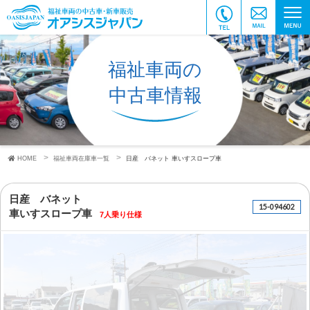
福祉車両の
中古車情報
HOME
福祉車両在庫車一覧
日産 バネット
車いすスロープ車
日産 バネット
15-094602
車いすスロープ車
7人乗り仕様