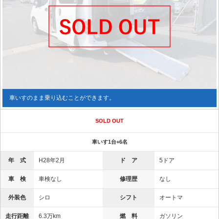
車いすのまま乗り込むことができます。
SOLD OUT
車いす1台+6名
年 式
H28年2月
ド ア
5ドア
車 検
車検なし
修理歴
なし
外装色
シロ
シフト
オートマ
走行距離
6.3万km
燃 料
ガソリン