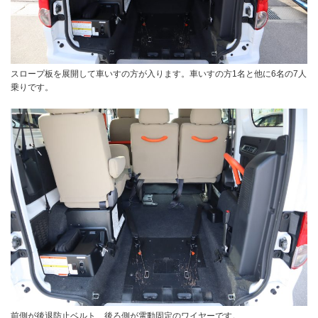
スロープ板を展開して車いすの方が入ります。車いすの方1名と他に6名の7人
乗りです。
前側が後退防止ベルト、後ろ側が電動固定のワイヤーです。