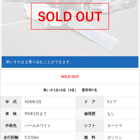
車いすのまま乗り込むことができます。
SOLD OUT
車いす1台+5名（4名） 通常時7名
年 式
H28年3月
ド ア
5ドア
車 検
R5年3月まで
修理歴
なし
外装色
パールホワイト
シフト
オートマ
走行距離
5.5万km
燃 料
ガソリン