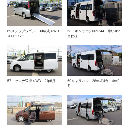
69ステップワゴン 30年式４WD
68 キャラバン009244 車いす2
スローパー…
台仕様
57 セレナ送迎４WD 2年8月
50キャラバン 28年式4台 4年9
月