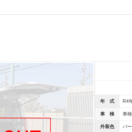
年 式
R4
車 検
車検
外装色
パー