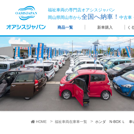
福祉車両の専門店オアシスジャパン
全国へ納車！
岡山県岡山市から
中古車
商品一覧
新車購入
く
HOME
福祉車両在庫車一覧
ホンダ N-BOX
Ｌ 車