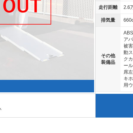
走行距離
2.6
排気量
660
AB
アバ
被害
動ス
その他
クカ
装備品
ール
席左
キホ
用ウ
い