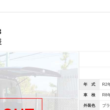
3
様
年 式
R2
車 検
R8
外装色
ブラ