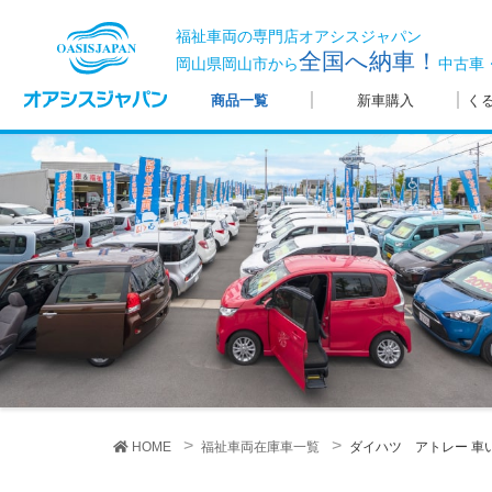
福祉車両の専門店オアシスジャパン
全国へ納車！
岡山県岡山市から
中古車
商品一覧
新車購入
く
HOME
福祉車両在庫車一覧
ダイハツ アトレー
車