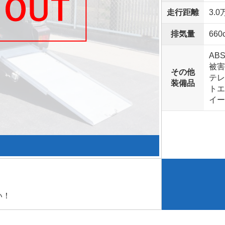
走行距離
3.0
排気量
660
AB
被害
その他
テレ
装備品
トエ
イー
い！