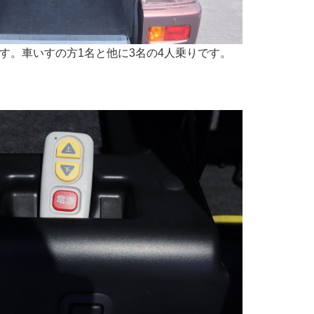
す。車いすの方1名と他に3名の4人乗りです。