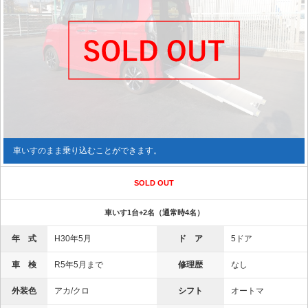
車いすのまま乗り込むことができます。
SOLD OUT
車いす1台+2名（通常時4名）
年 式
H30年5月
ド ア
5ドア
車 検
R5年5月まで
修理歴
なし
外装色
アカ/クロ
シフト
オートマ