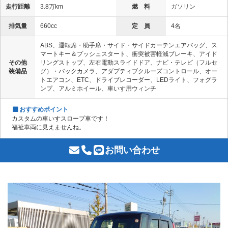
走行距離
3.8万km
燃 料
ガソリン
排気量
660cc
定 員
4名
ABS、運転席・助手席・サイド・サイドカーテンエアバッグ、ス
マートキー＆プッシュスタート、衝突被害軽減ブレーキ、アイド
その他
リングストップ、左右電動スライドドア、ナビ・テレビ（フルセ
装備品
グ）・バックカメラ、アダプティブクルーズコントロール、オー
トエアコン、ETC、ドライブレコーダー、LEDライト、フォグラ
ンプ、アルミホイール、車いす用ウィンチ
おすすめポイント
カスタムの車いすスロープ車です！
福祉車両に見えませんね。
お問い合わせ