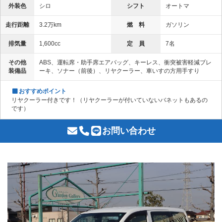
外装色
シロ
シフト
オートマ
走行距離
3.2万km
燃 料
ガソリン
排気量
1,600cc
定 員
7名
その他
ABS、運転席・助手席エアバッグ、キーレス、衝突被害軽減ブレ
装備品
ーキ、ソナー（前後）、リヤクーラー、車いすの方用手すり
おすすめポイント
リヤクーラー付きです！（リヤクーラーが付いていないバネットもあるの
です）
お問い合わせ