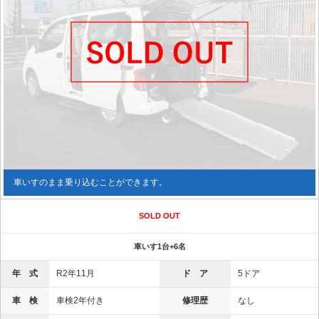
車いすのまま乗り込むことができます。
SOLD OUT
車いす1台+6名
年 式
R2年11月
ド ア
5ドア
車 検
車検2年付き
修理歴
なし