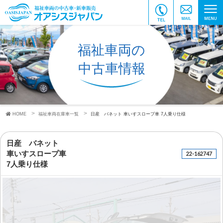
福祉車両の
中古車情報
HOME
福祉車両在庫車一覧
日産 バネット
車いすスロープ車
7人乗り仕様
日産 バネット
車いすスロープ車
22-162747
7人乗り仕様