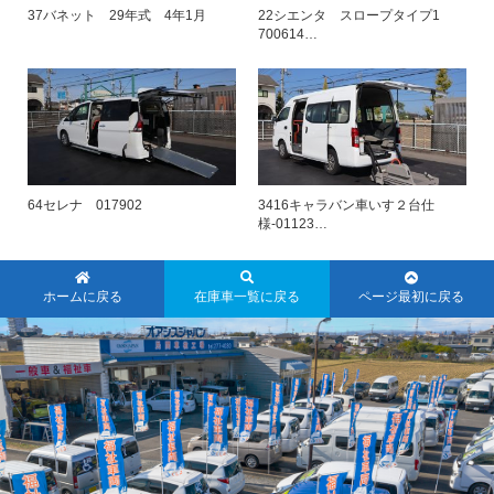
37バネット 29年式 4年1月
22シエンタ スロープタイプ1
700614…
64セレナ 017902
3416キャラバン車いす２台仕
様-01123…
ホームに戻る
在庫車一覧に戻る
ページ最初に戻る