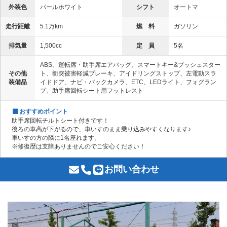
外装色
パールホワイト
シフト
オートマ
走行距離
5.1万km
燃 料
ガソリン
排気量
1,500cc
定 員
5名
ABS、運転席・助手席エアバッグ、スマートキー&プッシュスター
その他
ト、衝突被害軽減ブレーキ、アイドリングストップ、左電動スラ
装備品
イドドア、ナビ・バックカメラ、ETC、LEDライト、フォグラン
プ、助手席回転シート用フットレスト
おすすめポイント
助手席回転チルトシート付きです！
後ろの車高が下がるので、車いすのまま乗り込みやすくなります♪
車いすの方の隣に1名座れます。
※修復歴は支障ありませんのでご安心ください！
お問い合わせ