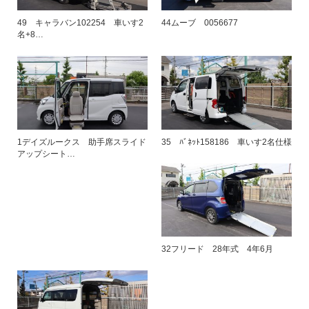
49 キャラバン102254 車いす2
44ムーブ 0056677
名+8…
1デイズルークス 助手席スライド
35 ﾊﾞﾈｯﾄ158186 車いす2名仕様
アップシート…
32フリード 28年式 4年6月