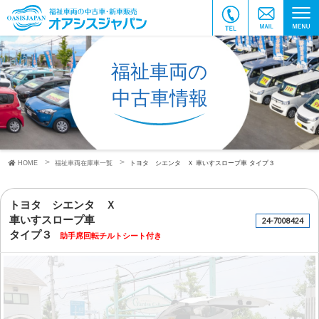
福祉車両の
中古車情報
HOME
福祉車両在庫車一覧
トヨタ シエンタ Ｘ
車いすスロープ車
タイプ３
トヨタ シエンタ Ｘ
車いすスロープ車
24-7008424
タイプ３
助手席回転チルトシート付き