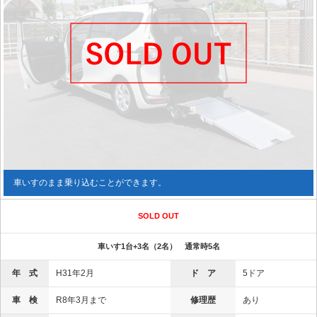
車いすのまま乗り込むことができます。
SOLD OUT
車いす1台+3名（2名） 通常時5名
年 式
H31年2月
ド ア
5ドア
車 検
R8年3月まで
修理歴
あり