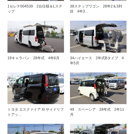
1セレナ004539 2台仕様＆Lステ
38ステップワゴン 28年2＆3列
ップ
目 4年3…
19キャラバン 28年式 4年6月
34ハイエース 2年式Bタイプ 4
年5月
トヨタ エスクァイア Xi サイドリフ
49 スペーシア 28年式 2年11
トアッ…
月