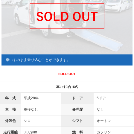
車いすのまま乗り込むことができます。
SOLD OUT
車いす1台+6名
年 式
平成28年
ド ア
5ドア
車 検
車検なし
修理歴
なし
外装色
シロ
シフト
オートマ
走行距離
3.0万km
燃 料
ガソリン