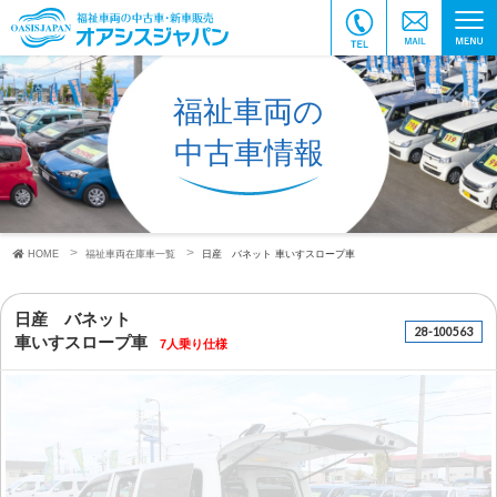
福祉車両の
中古車情報
HOME
福祉車両在庫車一覧
日産 バネット
車いすスロープ車
日産 バネット
28-100563
車いすスロープ車
7人乗り仕様