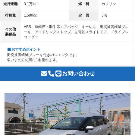
走行距離
3.1万km
燃 料
ガソリン
排気量
1,500cc
定 員
5名
ABS、運転席・助手席エアバッグ、キーレス、衝突被害軽減ブレ
その他
ーキ、アイドリングストップ、左電動スライドドア、ドライブレ
装備品
コーダー
おすすめポイント
衝突被害軽減ブレーキ付きのシエンタです。
車いすの方の隣に1名座れます。
お問い合わせ