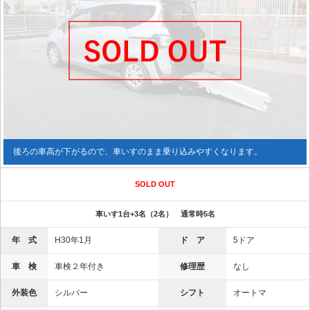
後ろの車高が下がるので、車いすのまま乗り込みやすくなります。
SOLD OUT
車いす1台+3名（2名） 通常時5名
年 式
H30年1月
ド ア
5ドア
車 検
車検２年付き
修理歴
なし
外装色
シルバー
シフト
オートマ