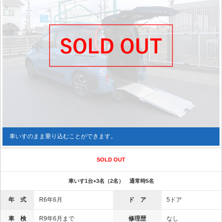
車いすのまま乗り込むことができます。
SOLD OUT
車いす1台+3名（2名） 通常時5名
年 式
R6年6月
ド ア
5ドア
車 検
R9年6月まで
修理歴
なし