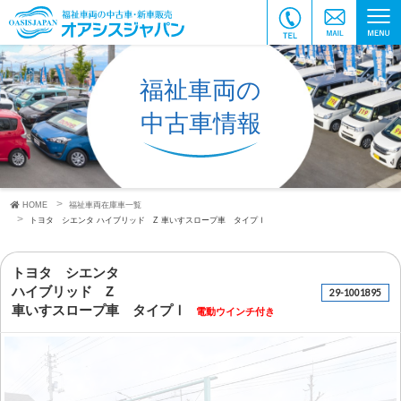
福祉車両の
中古車情報
HOME
福祉車両在庫車一覧
トヨタ シエンタ
ハイブリッド Z
車いすスロープ車 タイプⅠ
トヨタ シエンタ
ハイブリッド Z
29-1001895
車いすスロープ車 タイプⅠ
電動ウインチ付き