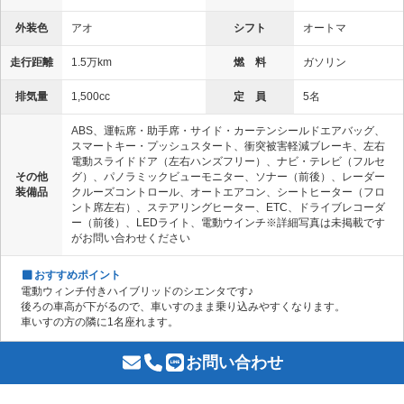
外装色
アオ
シフト
オートマ
走行距離
1.5万km
燃 料
ガソリン
排気量
1,500cc
定 員
5名
ABS、運転席・助手席・サイド・カーテンシールドエアバッグ、
スマートキー・プッシュスタート、衝突被害軽減ブレーキ、左右
電動スライドドア（左右ハンズフリー）、ナビ・テレビ（フルセ
その他
グ）、パノラミックビューモニター、ソナー（前後）、レーダー
装備品
クルーズコントロール、オートエアコン、シートヒーター（フロ
ント席左右）、ステアリングヒーター、ETC、ドライブレコーダ
ー（前後）、LEDライト、電動ウインチ※詳細写真は未掲載です
がお問い合わせください
おすすめポイント
電動ウィンチ付きハイブリッドのシエンタです♪
後ろの車高が下がるので、車いすのまま乗り込みやすくなります。
車いすの方の隣に1名座れます。
お問い合わせ