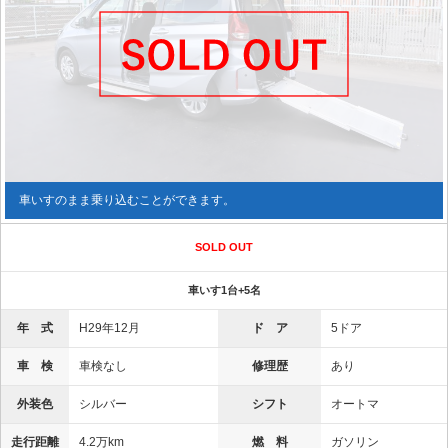
車いすのまま乗り込むことができます。
SOLD OUT
車いす1台+5名
年 式
H29年12月
ド ア
5ドア
車 検
車検なし
修理歴
あり
外装色
シルバー
シフト
オートマ
走行距離
4.2万km
燃 料
ガソリン