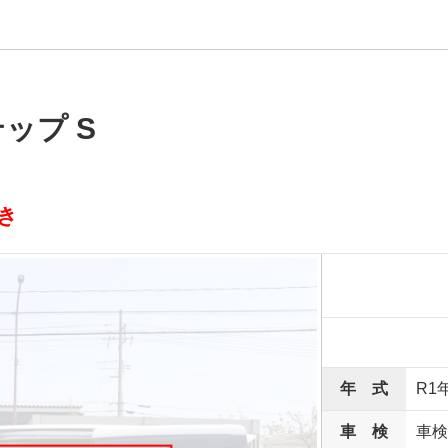
ップ S
き
年 式
R1
車 検
車検