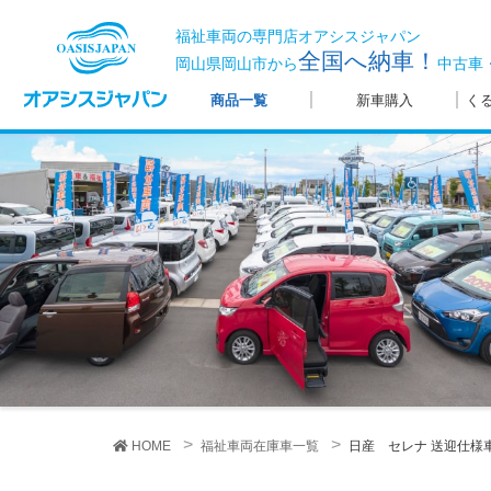
福祉車両の専門店オアシスジャパン
全国へ納車！
岡山県岡山市から
中古車
商品一覧
新車購入
く
HOME
福祉車両在庫車一覧
日産 セレナ
送迎仕様車