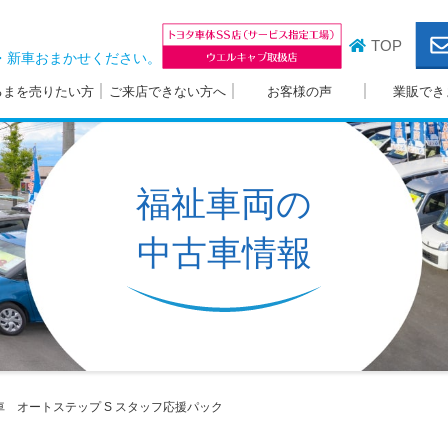
TOP
・新車おまかせください。
るまを売りたい方
ご来店できない方へ
お客様の声
業販でき
福祉車両の
中古車情報
 オートステップ S
スタッフ応援パック