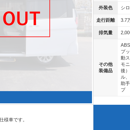
外装色
シロ
走行距離
3.7
排気量
2,00
AB
プッ
動ス
その他
モニ
装備品
後）
ル、
助手
プ
仕様車です。
！