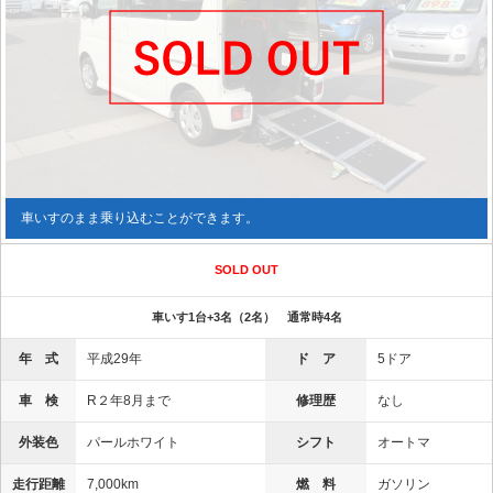
車いすのまま乗り込むことができます。
SOLD OUT
車いす1台+3名（2名） 通常時4名
年 式
平成29年
ド ア
5ドア
車 検
R２年8月まで
修理歴
なし
外装色
パールホワイト
シフト
オートマ
走行距離
7,000km
燃 料
ガソリン