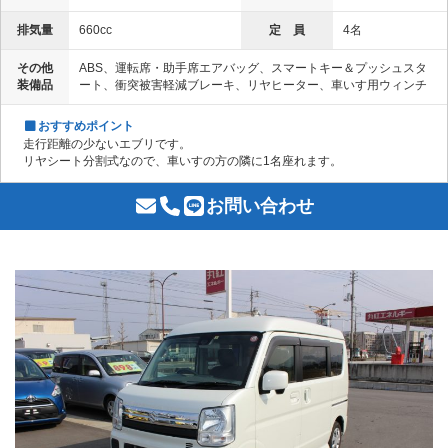
排気量
660cc
定 員
4名
その他
ABS、運転席・助手席エアバッグ、スマートキー＆プッシュスタ
装備品
ート、衝突被害軽減ブレーキ、リヤヒーター、車いす用ウィンチ
おすすめポイント
走行距離の少ないエブリです。
リヤシート分割式なので、車いすの方の隣に1名座れます。
お問い合わせ