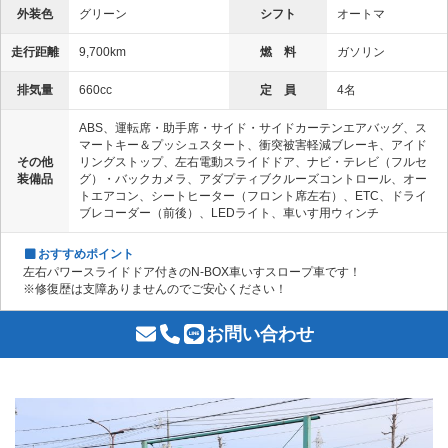
外装色
グリーン
シフト
オートマ
走行距離
9,700km
燃 料
ガソリン
排気量
660cc
定 員
4名
ABS、運転席・助手席・サイド・サイドカーテンエアバッグ、ス
マートキー＆プッシュスタート、衝突被害軽減ブレーキ、アイド
その他
リングストップ、左右電動スライドドア、ナビ・テレビ（フルセ
装備品
グ）・バックカメラ、アダプティブクルーズコントロール、オー
トエアコン、シートヒーター（フロント席左右）、ETC、ドライ
ブレコーダー（前後）、LEDライト、車いす用ウィンチ
おすすめポイント
左右パワースライドドア付きのN-BOX車いすスロープ車です！
※修復歴は支障ありませんのでご安心ください！
お問い合わせ