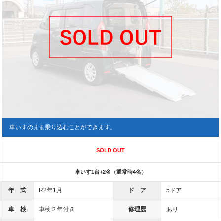
車いすのまま乗り込むことができます。
SOLD OUT
車いす1台+2名（通常時4名）
年 式
R2年1月
ド ア
5ドア
車 検
車検２年付き
修理歴
あり