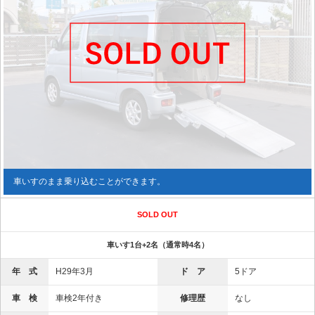
車いすのまま乗り込むことができます。
SOLD OUT
車いす1台+2名（通常時4名）
年 式
H29年3月
ド ア
5ドア
車 検
車検2年付き
修理歴
なし