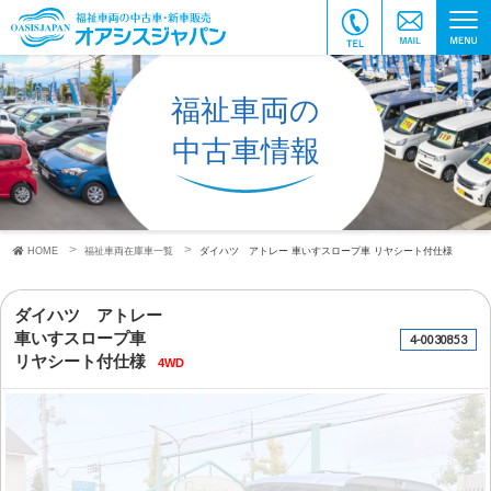
福祉車両の
中古車情報
HOME
福祉車両在庫車一覧
ダイハツ アトレー
車いすスロープ車
リヤシート付仕様
ダイハツ アトレー
車いすスロープ車
4-0030853
リヤシート付仕様
4WD