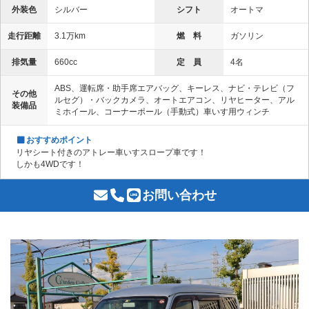
外装色
シルバー
シフト
オートマ
走行距離
3.1万km
燃 料
ガソリン
排気量
660cc
定 員
4名
ABS、運転席・助手席エアバッグ、キーレス、ナビ・テレビ（フ
その他
ルセグ）・バックカメラ、オートエアコン、リヤヒーター、アル
装備品
ミホイール、コーナーポール（手動式）車いす用ウィンチ
おすすめポイント
リヤシート付きのアトレー車いすスロープ車です！
しかも4WDです！
お問い合わせ