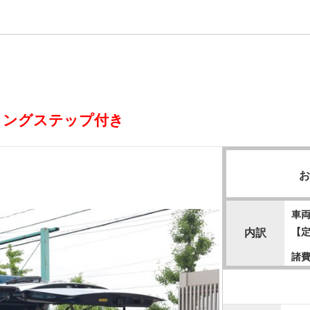
ロングステップ付き
車
【
内訳
諸