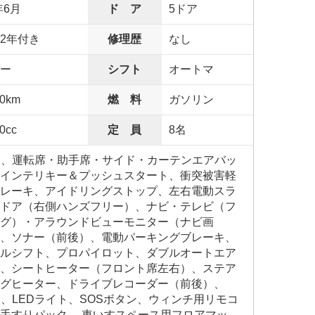
年6月
ド ア
5ドア
2年付き
修理歴
なし
ー
シフト
オートマ
00km
燃 料
ガソリン
0cc
定 員
8名
S、運転席・助手席・サイド・カーテンエアバッ
インテリキー＆プッシュスタート、衝突被害軽
レーキ、アイドリングストップ、左右電動スラ
ドア（右側ハンズフリー）、ナビ・テレビ（フ
グ）・アラウンドビューモニター（ナビ画
、ソナー（前後）、電動パーキングブレーキ、
ルシフト、プロパイロット、ダブルオートエア
、シートヒーター（フロント席左右）、ステア
グヒーター、ドライブレコーダー（前後）、
C、LEDライト、SOSボタン、ウィンチ用リモコ
手すりパック 、車いすスペース用フロアマッ