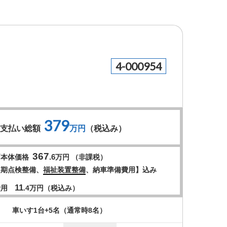
4-000954
379
お支払い総額
万円
（税込み）
367
.6
両本体価格
万円 （非課税）
定期点検整備、
福祉装置整備
、納車準備費用】込み
11
費用
.4
万円（税込み）
車いす1台+5名（通常時8名）