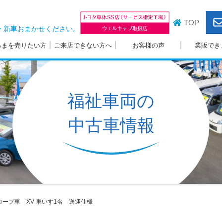
TOP
・新車おまかせください。
るまを売りたい方
ご来店できない方へ
お客様の声
業販でき
福祉車両の
中古車情報
ープ車 XV
車いす1名 送迎仕様