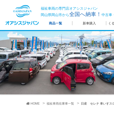
福祉車両の専門店オアシスジャパン
全国へ納車！
岡山県岡山市から
中古車
商品一覧
新車購入
く
HOME
福祉車両在庫車一覧
日産 セレナ
車いすスロ