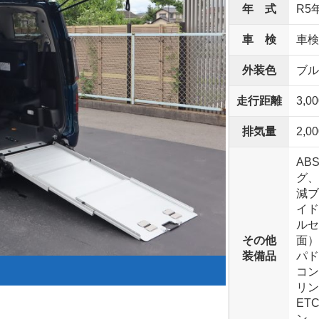
年 式
R5
車 検
車検
外装色
ブル
走行距離
3,0
排気量
2,00
AB
グ、
減ブ
イド
ルセ
その他
面）
装備品
パド
コン
リン
ET
ン、