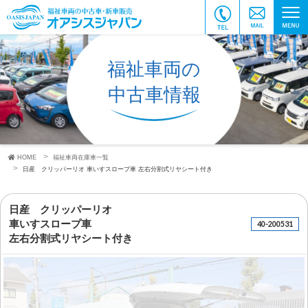
福祉車両の
中古車情報
HOME
福祉車両在庫車一覧
日産 クリッパーリオ
車いすスロープ車
左右分割式リヤシート付き
日産 クリッパーリオ
車いすスロープ車
40-200531
左右分割式リヤシート付き