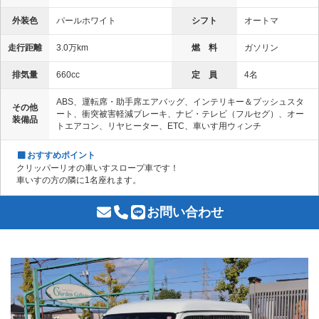
外装色
パールホワイト
シフト
オートマ
走行距離
3.0万km
燃 料
ガソリン
排気量
660cc
定 員
4名
ABS、運転席・助手席エアバッグ、インテリキー＆プッシュスタ
その他
ート、衝突被害軽減ブレーキ、ナビ・テレビ（フルセグ）、オー
装備品
トエアコン、リヤヒーター、ETC、車いす用ウィンチ
おすすめポイント
クリッパーリオの車いすスロープ車です！
車いすの方の隣に1名座れます。
お問い合わせ