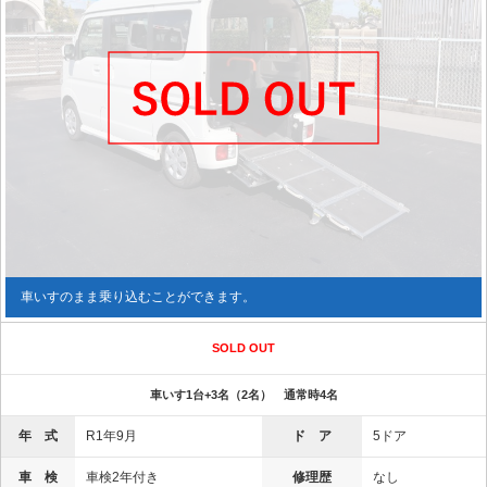
車いすのまま乗り込むことができます。
SOLD OUT
車いす1台+3名（2名） 通常時4名
年 式
R1年9月
ド ア
5ドア
車 検
車検2年付き
修理歴
なし