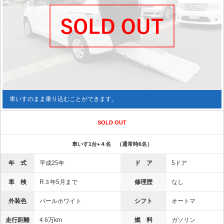
車いすのまま乗り込むことができます。
SOLD OUT
車いす1台+４名 （通常時6名）
年 式
平成25年
ド ア
5ドア
車 検
R３年5月まで
修理歴
なし
外装色
パールホワイト
シフト
オートマ
走行距離
4.6万km
燃 料
ガソリン