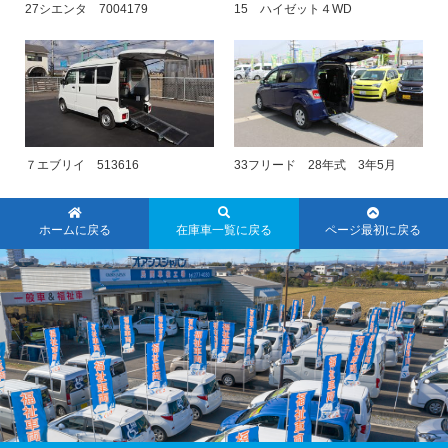
27シエンタ 7004179
15 ハイゼット４WD
７エブリイ 513616
33フリード 28年式 3年5月
ホームに戻る
在庫車一覧に戻る
ページ最初に戻る