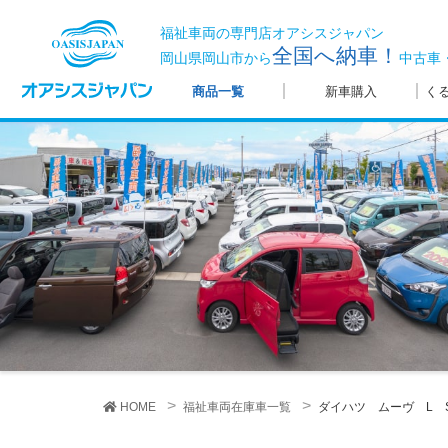
福祉車両の専門店オアシスジャパン
全国へ納車！
岡山県岡山市から
中古車
商品一覧
新車購入
く
HOME
福祉車両在庫車一覧
ダイハツ ムーヴ L S