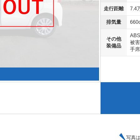
走行距離
7.4
排気量
660
AB
その他
被害
装備品
手席
写真