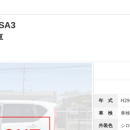
A3
車
年 式
H2
車 検
車検
外装色
シロ