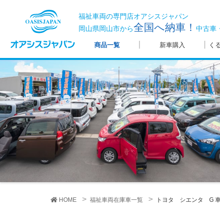
福祉車両の専門店オアシスジャパン
全国へ納車！
岡山県岡山市から
中古車
商品一覧
新車購入
く
HOME
福祉車両在庫車一覧
トヨタ シエンタ G
車