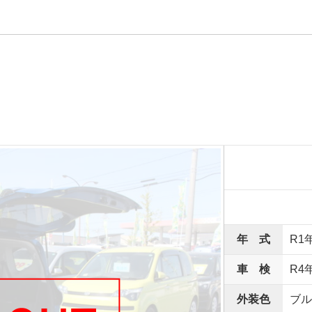
年 式
R1
車 検
R4
外装色
ブル