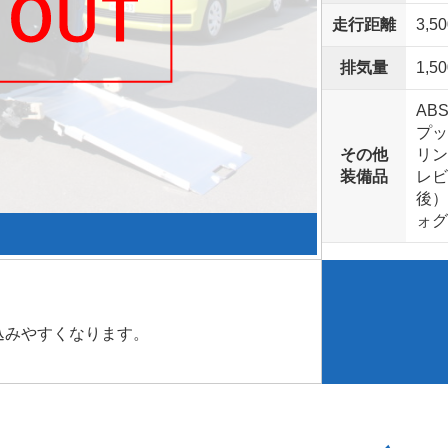
走行距離
3,5
排気量
1,50
AB
プッ
その他
リン
装備品
レビ
後）
ォグ
込みやすくなります。