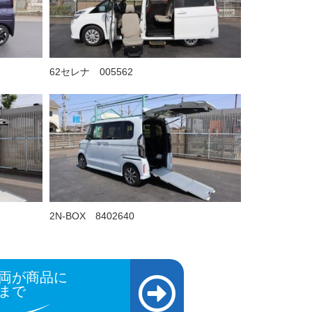
62セレナ 005562
2N-BOX 8402640
両が商品に
まで