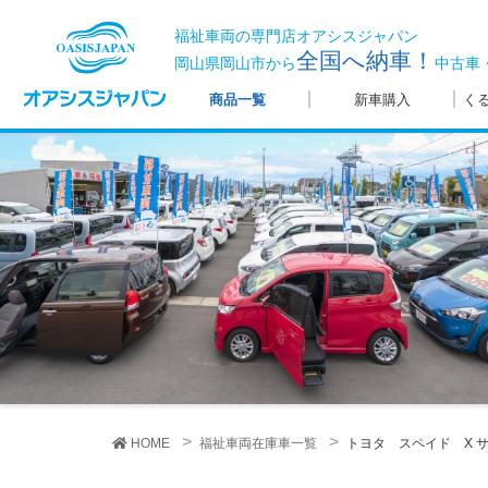
福祉車両の専門店オアシスジャパン
全国へ納車！
岡山県岡山市から
中古車
商品一覧
新車購入
く
HOME
福祉車両在庫車一覧
トヨタ スペイド X
サ