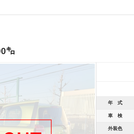
0㌔
年 式
車 検
外装色