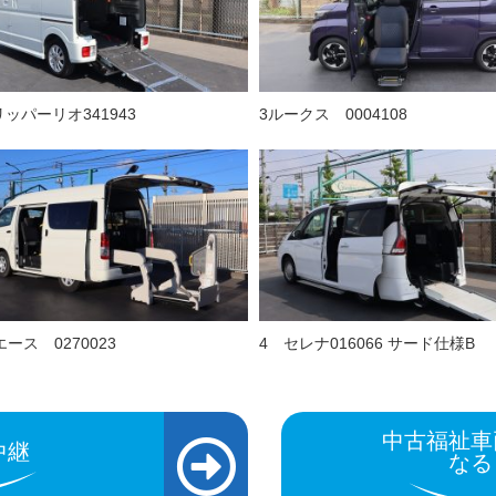
ッパーリオ341943
3ルークス 0004108
エース 0270023
4 セレナ016066 サード仕様B
中古福祉車
中継
なる