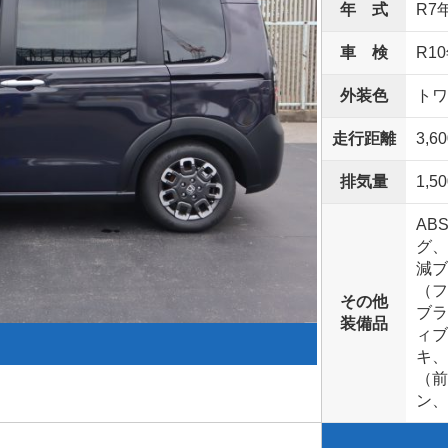
年 式
R7
車 検
R1
外装色
トワ
走行距離
3,6
排気量
1,50
AB
グ、
減ブ
（
その他
ブラ
装備品
ィブ
キ、
（前
ン、