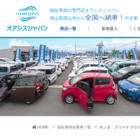
福祉車両の専門店オアシスジャパン
全国へ納車！
岡山県岡山市から
中古車
商品一覧
新車購入
く
HOME
福祉車両在庫車一覧
ホンダ フリード
クロ