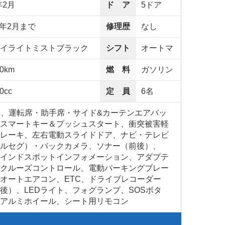
年2月
ド ア
5ドア
0年2月まで
修理歴
なし
イライトミストブラック
シフト
オートマ
00km
燃 料
ガソリン
0cc
定 員
6名
S、運転席・助手席・サイド&カーテンエアバッ
スマートキー＆プッシュスタート、衝突被害軽
レーキ、左右電動スライドドア、ナビ・テレビ
フルセグ）・バックカメラ、ソナー（前後）、
インドスポットインフォメーション、アダプテ
クルーズコントロール、電動パーキングブレー
オートエアコン、ETC、ドライブレコーダー
後）、LEDライト、フォグランプ、SOSボタ
アルミホイール、シート用リモコン