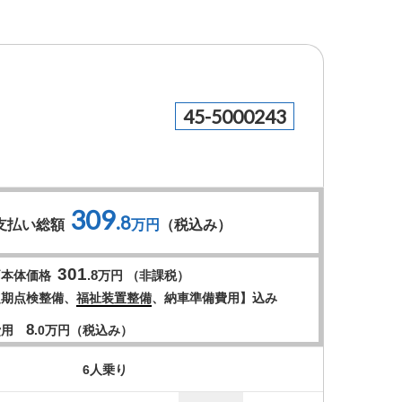
45-5000243
309
.8
支払い総額
万円
（税込み）
301
.8
両本体価格
万円 （非課税）
定期点検整備、
福祉装置整備
、納車準備費用】込み
8
費用
.0
万円（税込み）
6人乗り