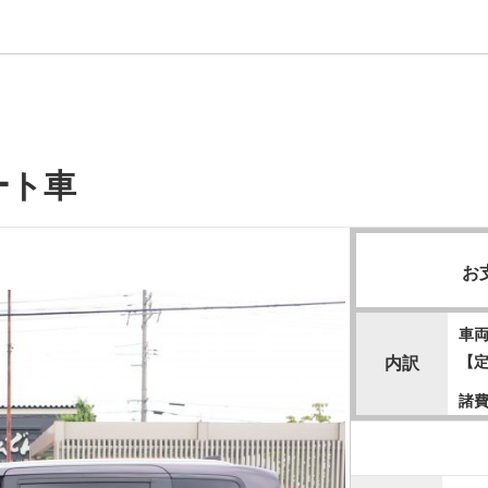
ート車
お
車
【
内訳
諸