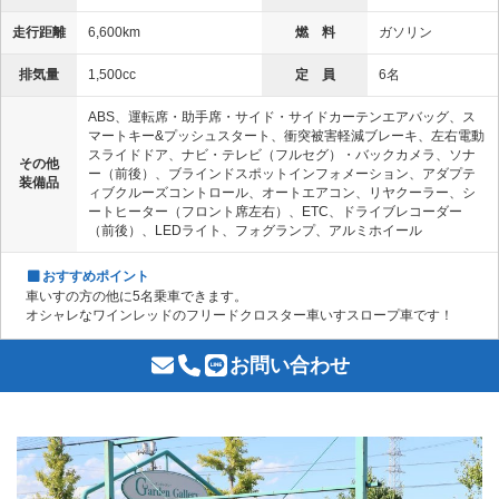
走行距離
6,600km
燃 料
ガソリン
排気量
1,500cc
定 員
6名
ABS、運転席・助手席・サイド・サイドカーテンエアバッグ、ス
マートキー&プッシュスタート、衝突被害軽減ブレーキ、左右電動
スライドドア、ナビ・テレビ（フルセグ）・バックカメラ、ソナ
その他
ー（前後）、ブラインドスポットインフォメーション、アダプテ
装備品
ィブクルーズコントロール、オートエアコン、リヤクーラー、シ
ートヒーター（フロント席左右）、ETC、ドライブレコーダー
（前後）、LEDライト、フォグランプ、アルミホイール
おすすめポイント
車いすの方の他に5名乗車できます。
オシャレなワインレッドのフリードクロスター車いすスロープ車です！
お問い合わせ