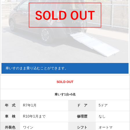
車いすのまま乗り込むことができます。
SOLD OUT
車いす1台+5名
年 式
R7年1月
ド ア
5ドア
車 検
R10年1月まで
修理歴
なし
外装色
ワイン
シフト
オートマ