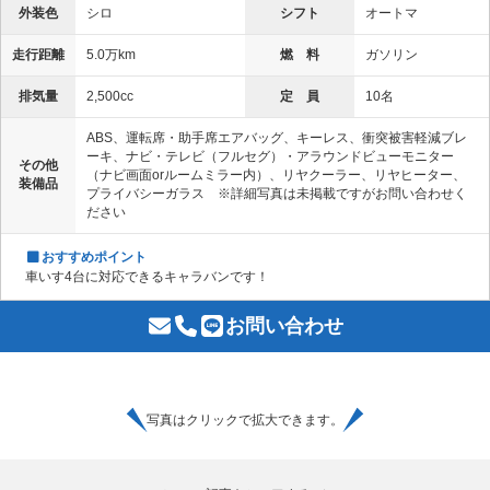
外装色
シロ
シフト
オートマ
走行距離
5.0万km
燃 料
ガソリン
排気量
2,500cc
定 員
10名
ABS、運転席・助手席エアバッグ、キーレス、衝突被害軽減ブレ
ーキ、ナビ・テレビ（フルセグ）・アラウンドビューモニター
その他
（ナビ画面orルームミラー内）、リヤクーラー、リヤヒーター、
装備品
プライバシーガラス ※詳細写真は未掲載ですがお問い合わせく
ださい
おすすめポイント
車いす4台に対応できるキャラバンです！
お問い合わせ
写真はクリックで拡大できます。