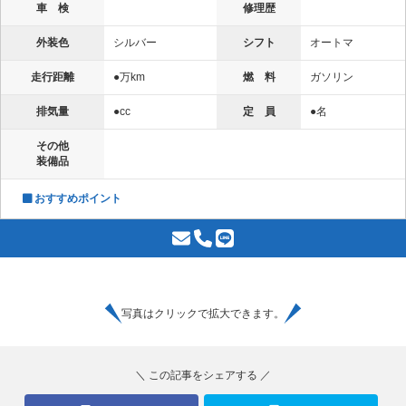
車 検
修理歴
外装色
シルバー
シフト
オートマ
走行距離
●万km
燃 料
ガソリン
排気量
●cc
定 員
●名
その他
装備品
おすすめポイント
写真はクリックで拡大できます。