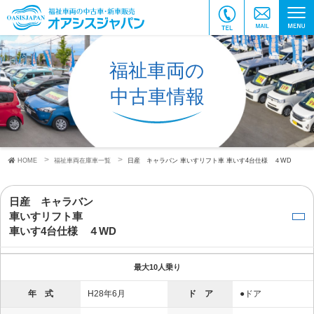
福祉車両の
中古車情報
HOME
福祉車両在庫車一覧
日産 キャラバン
車いすリフト車
車いす4台仕様 ４WD
日産 キャラバン
車いすリフト車
車いす4台仕様 ４WD
最大10人乗り
年 式
H28年6月
ド ア
●ドア