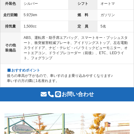
外装色
シルバー
シフト
オートマ
走行距離
5.9万km
燃 料
ガソリン
排気量
1,500cc
定 員
5名
ABS、運転席・助手席エアバッグ、スマートキー・プッシュスタ
ート、衝突被害軽減ブレーキ、アイドリングストップ、左右電動
その他
スライドドア、ナビ・テレビ・パノラミックビューモニター、オ
装備品
ートエアコン、ドライブレコーダー（前後）、ETC、LEDライ
ト、フォグランプ
おすすめポイント
後ろの車高が下がるので、車いすのまま乗り込みやすくなります♪
車いすの方の隣に1名座れます。
お問い合わせ