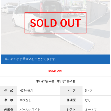
車いすのまま乗り込むことができます。
SOLD OUT
車いす2台+4名 車いす1台+6名
年 式
H27年9月
ド ア
5ドア
車 検
車検なし
修理歴
なし
外装色
パールホワイト
シフト
オートマ