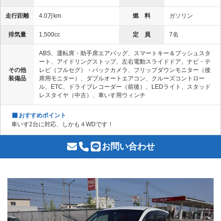
走行距離
4.0万km
燃 料
ガソリン
排気量
1,500cc
定 員
7名
ABS、運転席・助手席エアバッグ、スマートキー＆プッシュスタ
ート、アイドリングストップ、左右電動スライドドア、ナビ・テ
その他
レビ（フルセグ）・バックカメラ、フリップダウンモニター（後
装備品
席用モニター）、ダブルオートエアコン、クルーズコントロー
ル、ETC、ドライブレコーダー（前後）、LEDライト、スタッド
レスタイヤ（中古）、車いす用ウィンチ
おすすめポイント
車いす2台に対応、しかも４WDです！
お問い合わせ